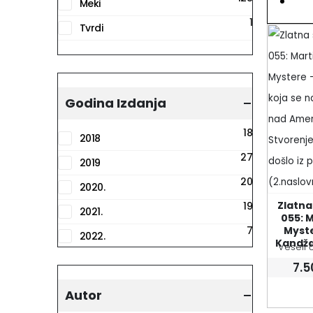
Meki
1
Tvrdi
Godina Izdanja
18
2018
27
2019
20
2020.
Zlatna 
19
2021.
055: M
7
Myste
2022.
Kandža 
Veseli 
28
2023.
7.
9
2024
Autor