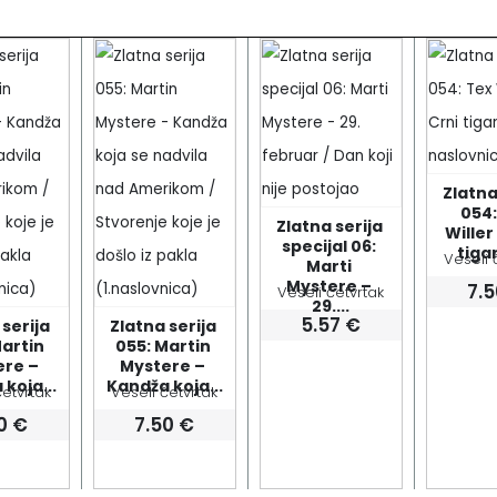
Zlatna 
054:
Zlatna serija 
Willer 
specijal 06: 
tigar
Veseli 
Marti 
Mystere – 
7.
Veseli četvrtak
29....
5.57
€
serija 
Zlatna serija 
artin 
055: Martin 
re – 
Mystere – 
koja...
Kandža koja...
četvrtak
Veseli četvrtak
50
€
7.50
€