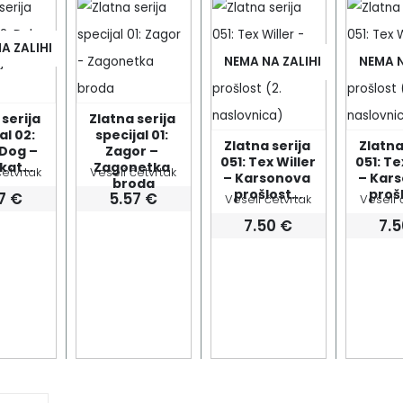
A ZALIHI
NEMA NA ZALIHI
NEMA N
serija 
Zlatna serija 
al 02: 
specijal 01: 
Zlatna serija 
Zlatna 
Dog – 
Zagor – 
051: Tex Willer 
051: Tex
kat...
Zagonetka 
četvrtak
Veseli četvrtak
– Karsonova 
– Kars
broda
prošlost...
prošl
57
€
5.57
€
Veseli četvrtak
Veseli 
7.50
€
7.