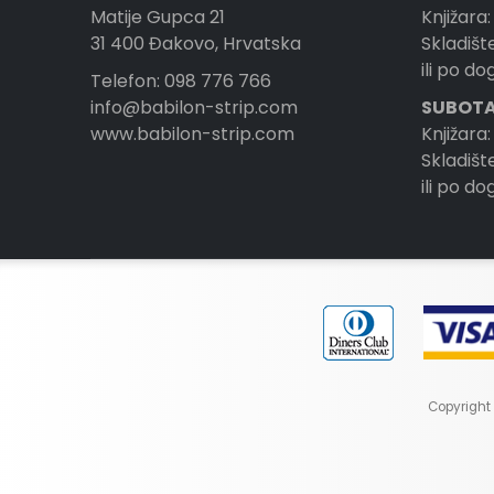
3
Enea Riboldi
Matije Gupca 21
Knjižara:
31 400 Đakovo, Hrvatska
1
Skladište
Enrico Marini
ili po d
Telefon: 098 776 766
10
Erasmo Dante Spada
info@babilon-strip.com
SUBOTA
4
Fabio Civitelli
www.babilon-strip.com
Knjižara:
1
Skladište
Fabio Valdambrini
ili po d
2
Fabrizio Busticchi
2
Fabrizio De Tommaso
2
Ferdinando Tacconi
1
Francesco Bonanno
2
Francesco Gamba
3
Franco Devescovi
Copyright 
1
Franco Donatelli
3
Gabriele Ornigotti