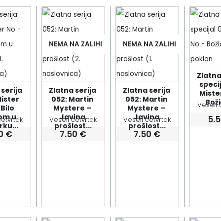
NEMA NA ZALIHI
NEMA NA ZALIHI
Zlatna 
specij
serija 
Zlatna serija 
Zlatna serija 
Mister
ister 
052: Martin 
052: Martin 
Boži
Veseli 
Bilo 
Mystere – 
Mystere – 
om u 
Javina 
Javina 
5.
četvrtak
Veseli četvrtak
Veseli četvrtak
rku...
prošlost...
prošlost...
50
€
7.50
€
7.50
€