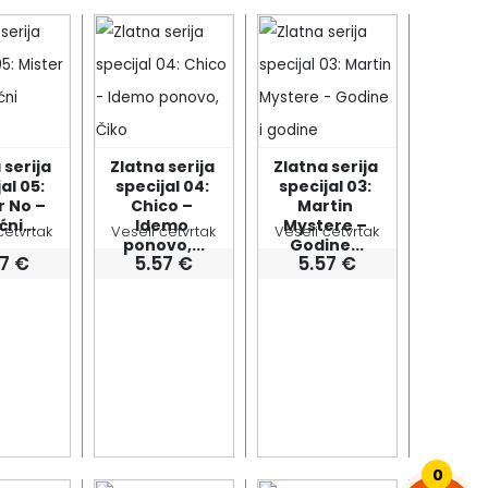
serija 
Zlatna serija 
Zlatna serija 
al 05: 
specijal 04: 
specijal 03: 
 No – 
Chico – 
Martin 
ćni...
Idemo 
Mystere – 
četvrtak
Veseli četvrtak
Veseli četvrtak
ponovo,...
Godine...
57
€
5.57
€
5.57
€
0