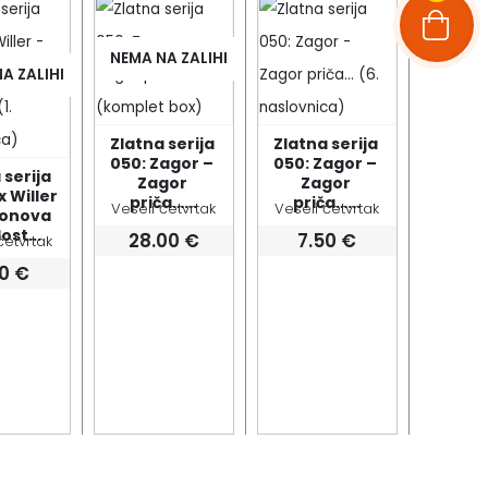
NEMA NA ZALIHI
A ZALIHI
Zlatna serija 
Zlatna serija 
050: Zagor – 
050: Zagor – 
serija 
Zagor 
Zagor 
 Willer 
priča…...
priča…...
Veseli četvrtak
Veseli četvrtak
onova 
ost...
28.00
€
7.50
€
četvrtak
50
€