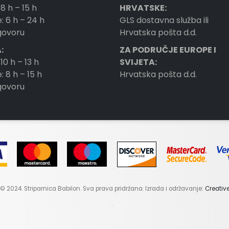
 8 h – 15 h
HRVATSKE:
: 6 h – 24 h
GLS dostavna služba ili
ogovoru
Hrvatska pošta d.d.
:
ZA PODRUČJE EUROPE I
 10 h – 13 h
SVIJETA:
: 8 h – 15 h
Hrvatska pošta d.d.
ogovoru
© 2024. Striparnica Babilon. Sva prava pridržana. Izrada i održavanje:
Creativ
.