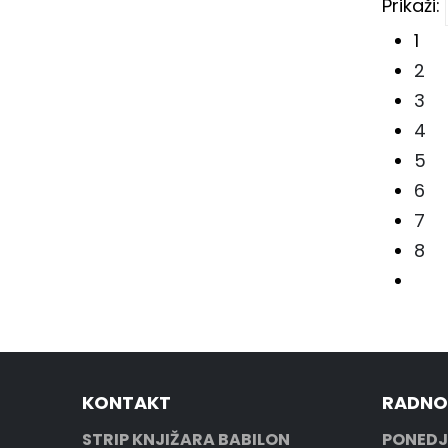
Prikaži:
Claudio Piccoli
7
1
Claudio Villa
4
2
Corrado Mastantuono
3
3
Dalibor Talajić
4
2
Darko Perović
5
2
Davide Barzi
6
2
Dejan Nenadov
7
1
8
Denis Dupanović
4
Denisio Esposito
3
Diego Cajelli
3
Dobrosav Bob Živković
3
Domenico Di Vitto
KONTAKT
RADNO
2
Dražen Kovačević
STRIP KNJIŽARA BABILON
PONEDJ