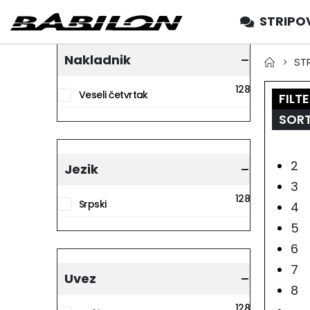
STRIPO
Nakladnik
ST
128
Veseli četvrtak
FILTE
SORT
2
Jezik
3
128
Srpski
4
5
6
7
Uvez
8
128