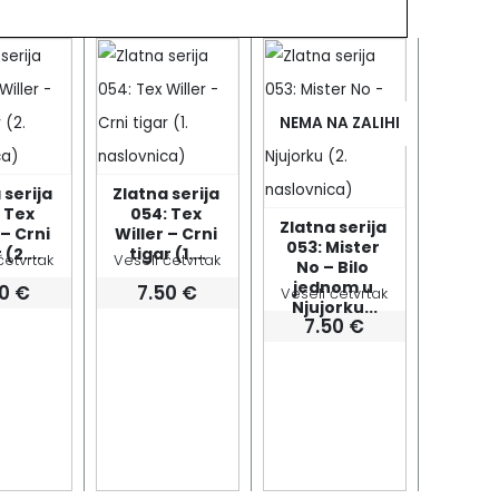
NEMA NA ZALIHI
serija 
Zlatna serija 
 Tex 
054: Tex 
Zlatna serija 
– Crni 
Willer – Crni 
053: Mister 
 (2....
tigar (1....
četvrtak
Veseli četvrtak
No – Bilo 
jednom u 
50
€
7.50
€
Veseli četvrtak
Njujorku...
7.50
€