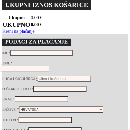
UKUPNI IZNOS KOŠARICE
Ukupno
0.00
€
UKUPNO
0.00
€
Kreni na plaćanje
PODACI ZA PLAĆANJE
IME
*
REZIME
*
ULICA I KUĆNI BROJ
*
POŠTANSKI BROJ
*
GRAD
*
Država
*
TELEFON
*