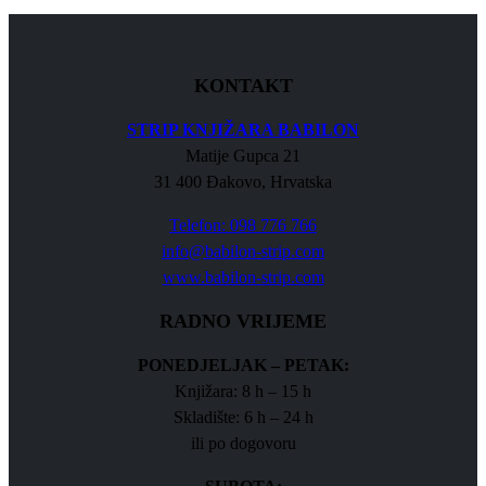
KONTAKT
STRIP KNJIŽARA BABILON
Matije Gupca 21
31 400 Đakovo, Hrvatska
Telefon: 098 776 766
info@babilon-strip.com
www.babilon-strip.com
RADNO VRIJEME
PONEDJELJAK – PETAK:
Knjižara: 8 h – 15 h
Skladište: 6 h – 24 h
ili po dogovoru