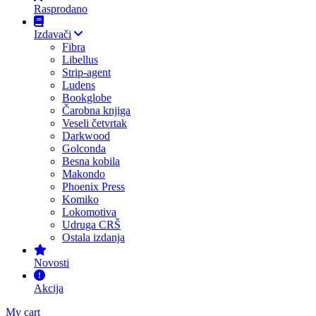
Rasprodano
Izdavači
Fibra
Libellus
Strip-agent
Ludens
Bookglobe
Čarobna knjiga
Veseli četvrtak
Darkwood
Golconda
Besna kobila
Makondo
Phoenix Press
Komiko
Lokomotiva
Udruga CRŠ
Ostala izdanja
Novosti
Akcija
My cart