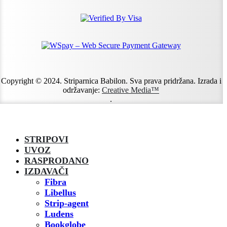
Copyright © 2024. Striparnica Babilon. Sva prava pridržana. Izrada i
održavanje:
Creative Media™
.
STRIPOVI
UVOZ
RASPRODANO
IZDAVAČI
Fibra
Libellus
Strip-agent
Ludens
Bookglobe