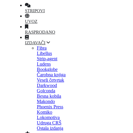
STRIPOVI
UVOZ
RASPRODANO
IZDAVAČI
Fibra
Libellus
Strip-agent
Ludens
Bookglobe
Čarobna knjiga
Veseli četvrtak
Darkwood
Golconda
Besna kobila
Makondo
Phoenix Press
Komiko
Lokomotiva
Udruga CRŠ
Ostala izdanja