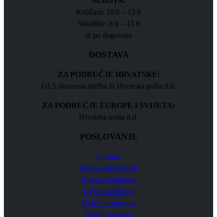
SUBOTA:
Knjižara: 10 h – 13 h
Skladište: 8 h – 15 h
ili po dogovoru
DOSTAVA
ZA PODRUČJE HRVATSKE:
GLS dostavna služba ili Hrvatska pošta d.d.
ZA PODRUČJE EUROPE I SVIJETA:
Hrvatska pošta d.d.
POSLOVANJE
O nama
Izjava o privatnosti
Izjava o sigurnosti
Uvjeti korištenja
Uvjeti poslovanja
Način plaćanja