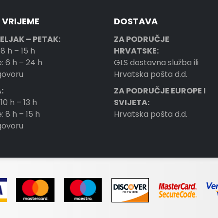
 VRIJEME
DOSTAVA
ELJAK – PETAK:
ZA PODRUČJE
 8 h – 15 h
HRVATSKE:
: 6 h – 24 h
GLS dostavna služba ili
ogovoru
Hrvatska pošta d.d.
:
ZA PODRUČJE EUROPE I
 10 h – 13 h
SVIJETA:
: 8 h – 15 h
Hrvatska pošta d.d.
ogovoru