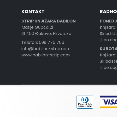
KONTAKT
RADNO
STRIP KNJIŽARA BABILON
PONEDJ
Matije Gupca 21
Knjižara:
31 400 Đakovo, Hrvatska
Skladište
ili po d
Telefon: 098 776 766
info@babilon-strip.com
SUBOTA
www.babilon-strip.com
Knjižara:
Skladište
ili po d