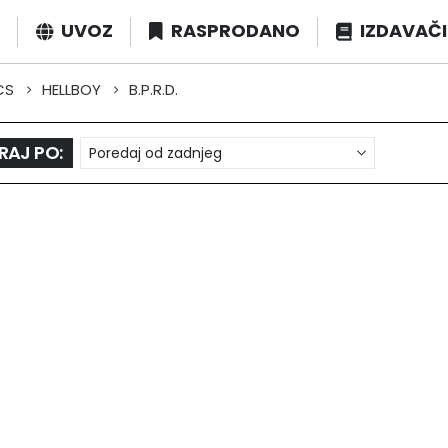
UVOZ
RASPRODANO
IZDAVAČI
CS
HELLBOY
B.P.R.D.
RAJ PO: