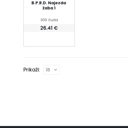
B.P.R.D. Najezda 
žaba 1
300 čuda
26.41
€
Prikaži: