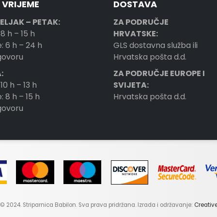
 VRIJEME
DOSTAVA
ELJAK – PETAK:
ZA PODRUČJE
 8 h – 15 h
HRVATSKE:
: 6 h – 24 h
GLS dostavna služba ili
ogovoru
Hrvatska pošta d.d.
:
ZA PODRUČJE EUROPE I
 10 h – 13 h
SVIJETA:
: 8 h – 15 h
Hrvatska pošta d.d.
ogovoru
© 2024. Striparnica Babilon. Sva prava pridržana. Izrada i održavanje:
Creativ