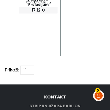
beskraja – 
Čarobna knjiga
Preludijum
17.12
€
Prikaži:
0
KONTAKT
STRIP KNJIŽARA BABILON