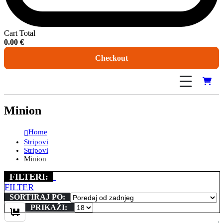
Cart Total
0.00
€
Checkout
Minion
Home
Stripovi
Stripovi
Minion
FILTERI:
FILTER
SORTIRAJ PO:
PRIKAŽI: