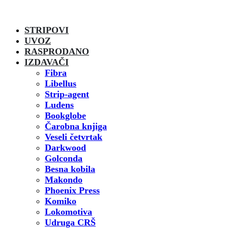
STRIPOVI
UVOZ
RASPRODANO
IZDAVAČI
Fibra
Libellus
Strip-agent
Ludens
Bookglobe
Čarobna knjiga
Veseli četvrtak
Darkwood
Golconda
Besna kobila
Makondo
Phoenix Press
Komiko
Lokomotiva
Udruga CRŠ