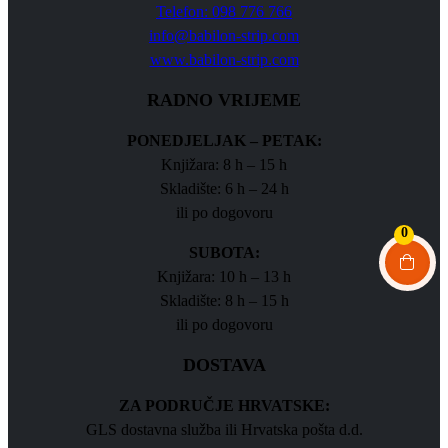
Telefon: 098 776 766
info@babilon-strip.com
www.babilon-strip.com
RADNO VRIJEME
PONEDJELJAK – PETAK:
Knjižara: 8 h – 15 h
Skladište: 6 h – 24 h
ili po dogovoru
0
SUBOTA:
Knjižara: 10 h – 13 h
Skladište: 8 h – 15 h
ili po dogovoru
DOSTAVA
ZA PODRUČJE HRVATSKE:
GLS dostavna služba ili Hrvatska pošta d.d.