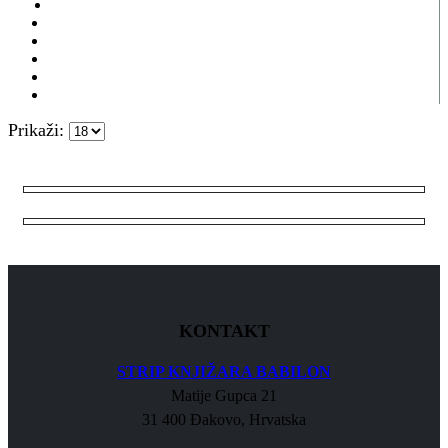
Prikaži:
KONTAKT
STRIP KNJIŽARA BABILON
Matije Gupca 21
31 400 Đakovo, Hrvatska