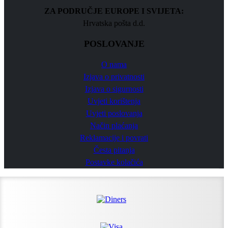
ZA PODRUČJE EUROPE I SVIJETA:
Hrvatska pošta d.d.
POSLOVANJE
O nama
Izjava o privatnosti
Izjava o sigurnosti
Uvjeti korištenja
Uvjeti poslovanja
Način plaćanja
Reklamacije i povrati
Česta pitanja
Postavke kolačića