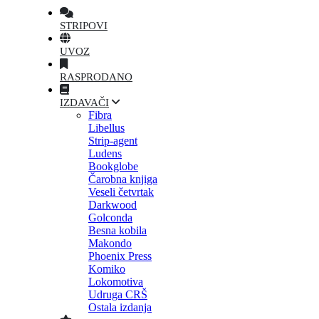
STRIPOVI
UVOZ
RASPRODANO
IZDAVAČI
Fibra
Libellus
Strip-agent
Ludens
Bookglobe
Čarobna knjiga
Veseli četvrtak
Darkwood
Golconda
Besna kobila
Makondo
Phoenix Press
Komiko
Lokomotiva
Udruga CRŠ
Ostala izdanja