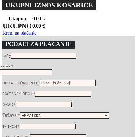
UKUPNI IZNOS KOŠARICE
Ukupno
0.00
€
UKUPNO
0.00
€
Kreni na plaćanje
PODACI ZA PLAĆANJE
IME
*
REZIME
*
ULICA I KUĆNI BROJ
*
POŠTANSKI BROJ
*
GRAD
*
Država
*
TELEFON
*