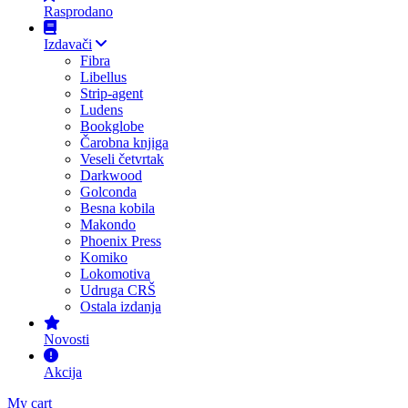
Rasprodano
Izdavači
Fibra
Libellus
Strip-agent
Ludens
Bookglobe
Čarobna knjiga
Veseli četvrtak
Darkwood
Golconda
Besna kobila
Makondo
Phoenix Press
Komiko
Lokomotiva
Udruga CRŠ
Ostala izdanja
Novosti
Akcija
My cart