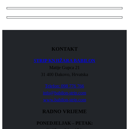
KONTAKT
STRIP KNJIŽARA BABILON
Matije Gupca 21
31 400 Đakovo, Hrvatska
Telefon: 098 776 766
info@babilon-strip.com
www.babilon-strip.com
RADNO VRIJEME
PONEDJELJAK – PETAK: