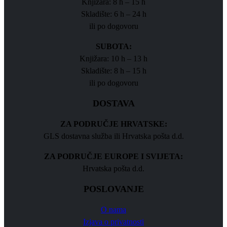
Knjižara: 8 h – 15 h
Skladište: 6 h – 24 h
ili po dogovoru
SUBOTA:
Knjižara: 10 h – 13 h
Skladište: 8 h – 15 h
ili po dogovoru
DOSTAVA
ZA PODRUČJE HRVATSKE:
GLS dostavna služba ili Hrvatska pošta d.d.
ZA PODRUČJE EUROPE I SVIJETA:
Hrvatska pošta d.d.
POSLOVANJE
O nama
Izjava o privatnosti