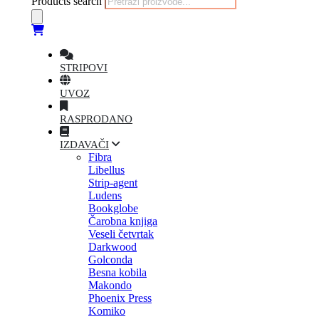
Products search
STRIPOVI
UVOZ
RASPRODANO
IZDAVAČI
Fibra
Libellus
Strip-agent
Ludens
Bookglobe
Čarobna knjiga
Veseli četvrtak
Darkwood
Golconda
Besna kobila
Makondo
Phoenix Press
Komiko