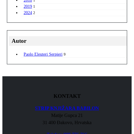
2018
1
2019
1
2024
2
Autor
Paolo Eleuteri Serpieri
9
KONTAKT
STRIP KNJIŽARA BABILON
Matije Gupca 21
31 400 Đakovo, Hrvatska