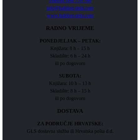
Telefon: 098 776 766
info@babilon-strip.com
www.babilon-strip.com
RADNO VRIJEME
PONEDJELJAK – PETAK:
Knjižara: 8 h – 15 h
Skladište: 6 h – 24 h
ili po dogovoru
SUBOTA:
Knjižara: 10 h – 13 h
Skladište: 8 h – 15 h
ili po dogovoru
DOSTAVA
ZA PODRUČJE HRVATSKE:
GLS dostavna služba ili Hrvatska pošta d.d.