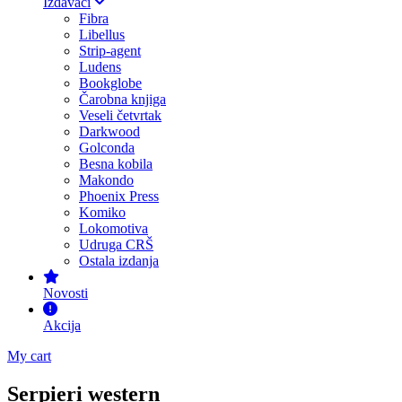
Izdavači
Fibra
Libellus
Strip-agent
Ludens
Bookglobe
Čarobna knjiga
Veseli četvrtak
Darkwood
Golconda
Besna kobila
Makondo
Phoenix Press
Komiko
Lokomotiva
Udruga CRŠ
Ostala izdanja
Novosti
Akcija
My cart
Serpieri western