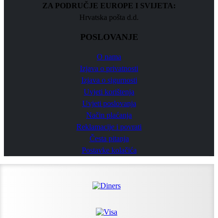
ZA PODRUČJE EUROPE I SVIJETA:
Hrvatska pošta d.d.
POSLOVANJE
O nama
Izjava o privatnosti
Izjava o sigurnosti
Uvjeti korištenja
Uvjeti poslovanja
Način plaćanja
Reklamacije i povrati
Česta pitanja
Postavke kolačića