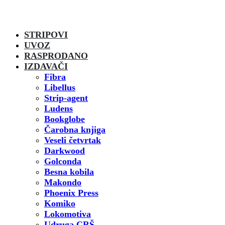
STRIPOVI
UVOZ
RASPRODANO
IZDAVAČI
Fibra
Libellus
Strip-agent
Ludens
Bookglobe
Čarobna knjiga
Veseli četvrtak
Darkwood
Golconda
Besna kobila
Makondo
Phoenix Press
Komiko
Lokomotiva
Udruga CRŠ