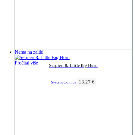
Nema na zalihi
Pročitaj više
Serpieri 8: Little Big Horn
13.27
€
System Comics