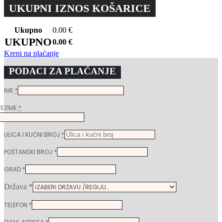
UKUPNI IZNOS KOŠARICE
Ukupno
0.00
€
UKUPNO
0.00
€
Kreni na plaćanje
PODACI ZA PLAĆANJE
IME
*
REZIME
*
ULICA I KUĆNI BROJ
*
POŠTANSKI BROJ
*
GRAD
*
Država
*
TELEFON
*