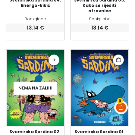
Svemirska Sardina 04: 
Svemirska Sardina 03: 
Energo-kikić
Kako se riješiti 
otrovnice
Bookglobe
Bookglobe
13.14
€
13.14
€
NEMA NA ZALIHI
0
Svemirska Sardina 02: 
Svemirska Sardina 01: 