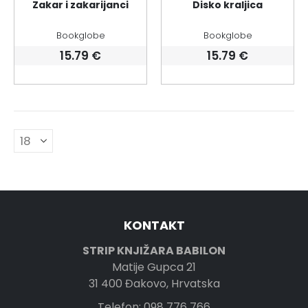
Zakar i zakarijanci
Disko kraljica
Bookglobe
Bookglobe
15.79
€
15.79
€
KONTAKT
STRIP KNJIŽARA BABILON
Matije Gupca 21
31 400 Đakovo, Hrvatska
Telefon: 098 776 766