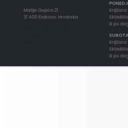
STRIP KNJIŽARA BABILON
PONEDJ
Matije Gupca 21
Knjižara:
31 400 Đakovo, Hrvatska
Skladište
ili po d
Telefon: 098 776 766
info@babilon-strip.com
SUBOTA
www.babilon-strip.com
Knjižara:
Skladište
ili po d