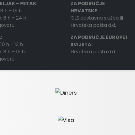
ELJAK – PETAK:
ZA PODRUČJE
 8 h – 15 h
HRVATSKE:
: 6 h – 24 h
GLS dostavna služba ili
ogovoru
Hrvatska pošta d.d.
:
ZA PODRUČJE EUROPE I
 10 h – 13 h
SVIJETA:
: 8 h – 15 h
Hrvatska pošta d.d.
ogovoru