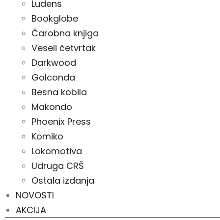
Ludens
Bookglobe
Čarobna knjiga
Veseli četvrtak
Darkwood
Golconda
Besna kobila
Makondo
Phoenix Press
Komiko
Lokomotiva
Udruga CRŠ
Ostala izdanja
NOVOSTI
AKCIJA