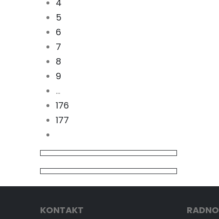
4
5
6
7
8
9
…
176
177
KONTAKT
RADNO