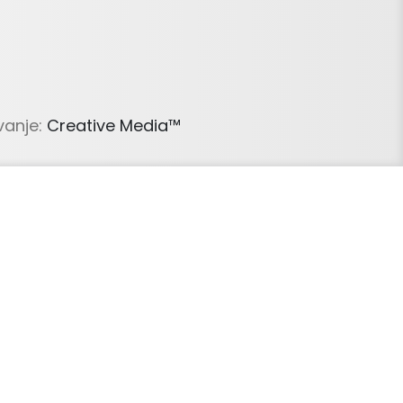
vanje:
Creative Media™