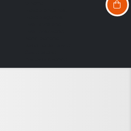
O nama
Izjava o privatnosti
Izjava o sigurnosti
Uvjeti korištenja
Uvjeti poslovanja
Način plaćanja
Reklamacije i povrati
Česta pitanja
Postavke kolačića