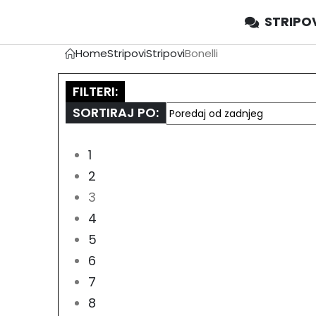
STRIPO
Home
Stripovi
Stripovi
Bonelli
FILTERI:
SORTIRAJ PO:
1
2
3
4
5
6
7
8