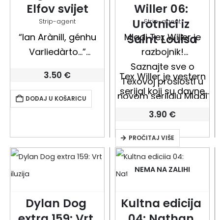
Elfov svijet
Willer 06: 
Urotnici iz 
Strip-agent
Strip-agent
“Ian Arànill, génhu
Mladi Tex Willer je
Saint Louisa
Varliedàrto…”
razbojnik!
Tako se, ritualnom
Saznajte sve o
3.50
€
Tex Willer je vestern
rečenicom na
Texovoj prošlosti u
serijal koji su davne
drevnom jeziku koja
novom serijalu Mladi
DODAJ U KOŠARICU
1948. godine kreirali
u prijevodu znači
Tex Willer.
3.90
€
scenarist Gianluigi
“Ian, sin Arànov, iz
Bonelli i crtač…
PROČITAJ VIŠE
loze Zmajoubojica”,
predstavlja glavni lik,
bivši vojni časnik
NEMA NA ZALIHI
Erondàra te
pripadnik
Dylan Dog 
Kultna edicija 
Zmajoubojica,…
extra 159: Vrt 
04: Nathan 