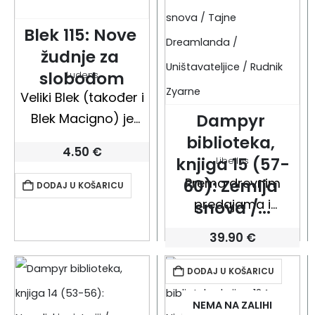
Blek 115: Nove 
žudnje za 
slobodom
Ludens
Veliki Blek (također i
Blek Macigno) je
Dampyr 
junak nastao iz pera i
biblioteka, 
4.50
€
kista torinskog trojca
knjiga 15 (57-
Libellus
Esse G. Esse, kojega
Prema drevnim
60): Zemlja 
DODAJ U KOŠARICU
su tvorili Giovanni
predajama i
snova /...
Sinchetto
legendama
39.90
€
(1922.-1991.), Dario
slavenskih naroda,
Guzzon (1926.-2000.)
Dampyr je dijete
DODAJ U KOŠARICU
i Pietro Sartoris…
rođeno iz zajednice
NEMA NA ZALIHI
žene i vampira. To je