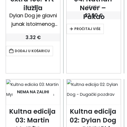
iluzija
Never – 
Ludens
Libellus
Dylan Dog je glavni
22.90
€
Pakao
junak istoimenog
PROČITAJ VIŠE
strip serijala kojeg je
3.32
€
1986. godine kreirao
talijanski pisac i
DODAJ U KOŠARICU
novinar Tiziano
Sclavi. On je bivši
policajac Scotland
Yarda, liječeni
alkoholičar i privatni
NEMA NA ZALIHI
istražitelj,…
Kultna edicija 
Kultna edicija 
03: Martin 
02: Dylan Dog 