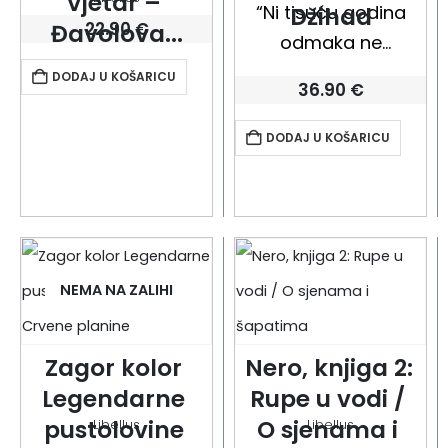
Vjetar – 
“Ni tisuću godina
Džihad
22.90
€
Đavolova...
odmaka ne
pojednostavnjuje
DODAJ U KOŠARICU
36.90
€
razgovor o križarskim
ratovima. Njihovi
DODAJ U KOŠARICU
odjeci još uvijek se
mogu pronaći u
televizijskim vijestima
te se još i dan-danas
može činiti
NEMA NA ZALIHI
razumnijim da se…
Zagor kolor 
Nero, knjiga 2: 
Legendarne 
Rupe u vodi / 
pustolovine 
O sjenama i 
Libellus
Libellus