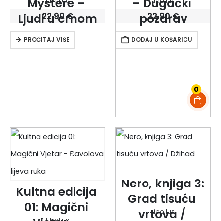
Mystère – 
– Dugački 
Libellus
Libellus
22.90
€
22.90
€
Ljudi u crnom
pozdrav
PROČITAJ VIŠE
DODAJ U KOŠARICU
0
Nero, knjiga 3: 
Kultna edicija 
Grad tisuću 
01: Magični 
vrtova / 
Libellus
Libellus