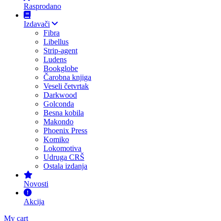
Rasprodano
Izdavači
Fibra
Libellus
Strip-agent
Ludens
Bookglobe
Čarobna knjiga
Veseli četvrtak
Darkwood
Golconda
Besna kobila
Makondo
Phoenix Press
Komiko
Lokomotiva
Udruga CRŠ
Ostala izdanja
Novosti
Akcija
My cart