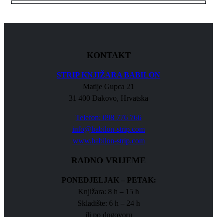
KONTAKT
STRIP KNJIŽARA BABILON
Matije Gupca 21
31 400 Đakovo, Hrvatska
Telefon: 098 776 766
info@babilon-strip.com
www.babilon-strip.com
RADNO VRIJEME
PONEDJELJAK – PETAK:
Knjižara: 8 h – 15 h
Skladište: 6 h – 24 h
ili po dogovoru