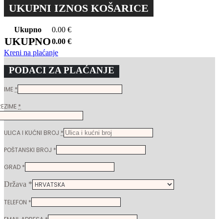
UKUPNI IZNOS KOŠARICE
Ukupno
0.00
€
UKUPNO
0.00
€
Kreni na plaćanje
PODACI ZA PLAĆANJE
IME
*
REZIME
*
ULICA I KUĆNI BROJ
*
POŠTANSKI BROJ
*
GRAD
*
Država
*
TELEFON
*