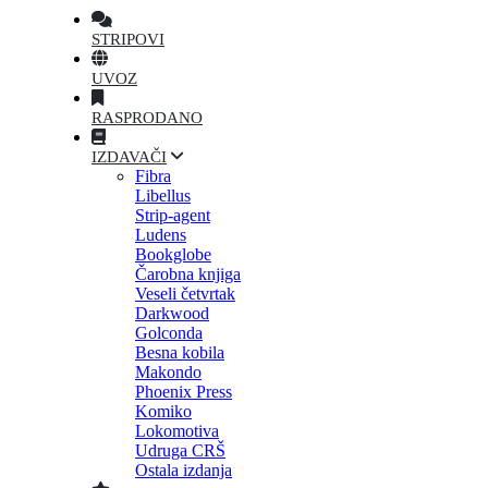
STRIPOVI
UVOZ
RASPRODANO
IZDAVAČI
Fibra
Libellus
Strip-agent
Ludens
Bookglobe
Čarobna knjiga
Veseli četvrtak
Darkwood
Golconda
Besna kobila
Makondo
Phoenix Press
Komiko
Lokomotiva
Udruga CRŠ
Ostala izdanja