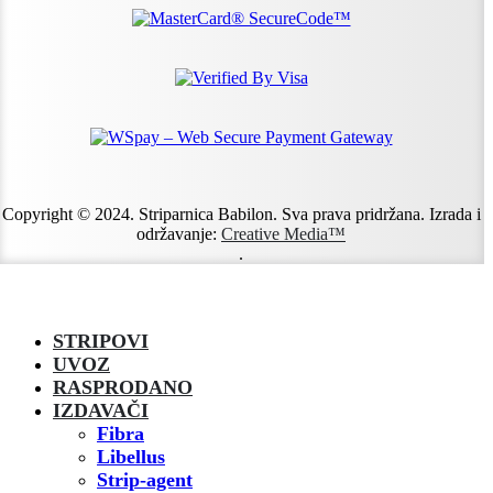
Copyright © 2024. Striparnica Babilon. Sva prava pridržana. Izrada i
održavanje:
Creative Media™
.
STRIPOVI
UVOZ
RASPRODANO
IZDAVAČI
Fibra
Libellus
Strip-agent