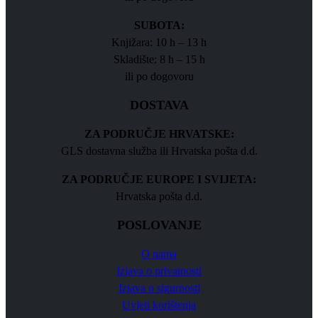
SUBOTA:
Knjižara: 10 h – 13 h
Skladište: 8 h – 15 h
ili po dogovoru
DOSTAVA
ZA PODRUČJE HRVATSKE:
GLS dostavna služba ili Hrvatska pošta d.d.
ZA PODRUČJE EUROPE I SVIJETA:
Hrvatska pošta d.d.
POSLOVANJE
O nama
Izjava o privatnosti
Izjava o sigurnosti
Uvjeti korištenja