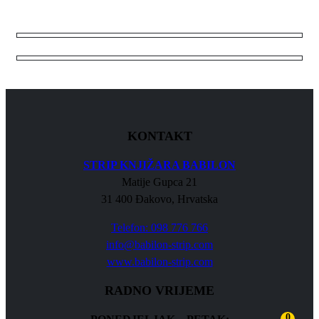
KONTAKT
STRIP KNJIŽARA BABILON
Matije Gupca 21
31 400 Đakovo, Hrvatska
Telefon: 098 776 766
info@babilon-strip.com
www.babilon-strip.com
RADNO VRIJEME
0