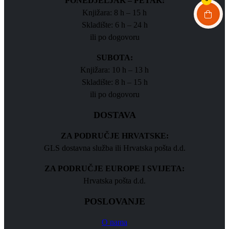
PONEDJELJAK – PETAK:
Knjižara: 8 h – 15 h
Skladište: 6 h – 24 h
ili po dogovoru
SUBOTA:
Knjižara: 10 h – 13 h
Skladište: 8 h – 15 h
ili po dogovoru
DOSTAVA
ZA PODRUČJE HRVATSKE:
GLS dostavna služba ili Hrvatska pošta d.d.
ZA PODRUČJE EUROPE I SVIJETA:
Hrvatska pošta d.d.
POSLOVANJE
O nama