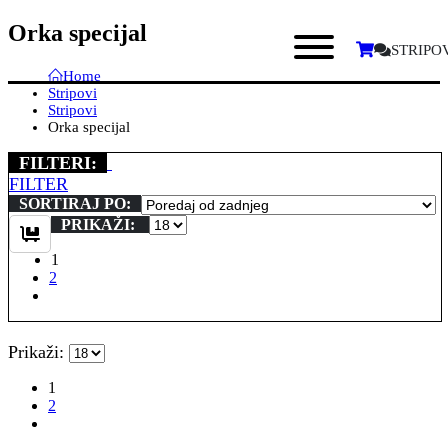
Orka specijal
STRIPO
Home
Stripovi
Stripovi
Orka specijal
FILTERI:
FILTER
SORTIRAJ PO:
PRIKAŽI:
1
2
Prikaži:
1
2