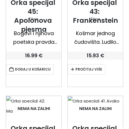
Orka specijal 
Orka specijal 
Takuya…
vrati…
45: 
43: 
Apolonova 
Frankenstein
Fibra
Fibra
pjesma
Bogovi i njihova
Košmar jednog
poetska pravda
čudovišta. Ludilo
znaju biti
jednog čovjeka. U 19.
16.99
€
15.93
€
nepopustljivi. Pitajte
stoljeću, obilježenom
samo mladog cinika
tehničkim
DODAJ U KOŠARICU
PROČITAJ VIŠE
Shogu, koji je griješio
inovacijama i
protiv ljubavi.
industrijskom
Terapija
revolucijom,
elektrošokovima
engleska književnost
NEMA NA ZALIHI
NEMA NA ZALIHI
trebala ga je samo
stvorila je likove koji
suočiti s vlastitim
su ikone fantastičke
Orka specijal 
Orka specijal 
nasilnim nedjelima,
književnosti te žive još