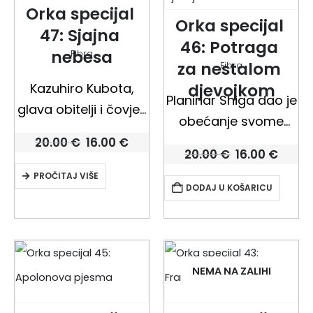
Orka specijal 
pera i…
Orka specijal 
47: Sjajna 
46: Potraga 
nebesa
Fibra
za nestalom 
Fibra
Kazuhiro Kubota,
djevojkom
Planinar Shiga dao je
glava obitelji i čovjek
obećanje svome
koji previše radi,
Izvorna
Trenutna
najboljem prijatelju
20.00
€
16.00
€
jedne se noći
Izvorna
Tren
cijena
cijena
20.00
€
16.00
€
nakon njegove
cijena
cijen
bila
je:
automobilom sudari
PROČITAJ VIŠE
bila
je:
je:
16.00 €.
tragične smrti na
DODAJ U KOŠARICU
je:
16.00
20.00 €.
s mladim
20.00 €.
Himalaji – sada ga je,
motociklistom
nakon dvanaest
Takuyom Onoderom.
godina, pozvan
Jedan pogine na licu
ispuniti. Kada se
NEMA NA ZALIHI
mjesta, drugi čudom
petnaestogodišnja
preživi. Kada se
učenica Megumi ne