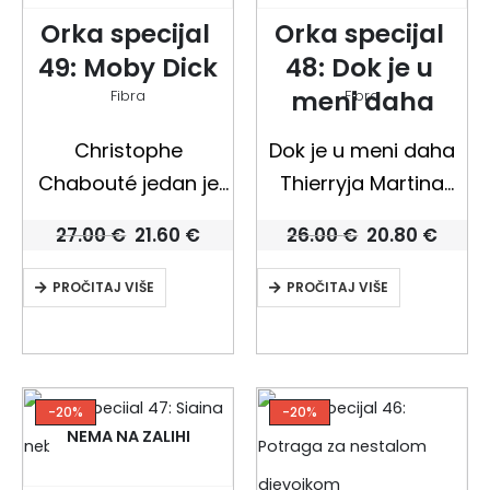
zlotvore….
Orka specijal 
Orka specijal 
49: Moby Dick
48: Dok je u 
meni daha
Fibra
Fibra
Christophe
Dok je u meni daha
Chabouté jedan je
Thierryja Martina
od najzanimljivijih
nudi nam polazak u
Izvorna
Trenutna
Izvorna
Tren
27.00
€
21.60
€
26.00
€
20.80
€
francuskih
zagriženu i tihu hajku
cijena
cijena
cijena
cijen
bila
je:
bila
je:
novovalnih strip-
koju predvodi čovjek
PROČITAJ VIŠE
PROČITAJ VIŠE
je:
21.60 €.
je:
20.80
27.00 €.
26.00 €.
autora, a nakon vrlo
nošen dahom
uspješna prva dva
osvete, u
omnibusa, Fibra vam
nepokolebiv lov pun
ponosno predstavlja
preokreta gdje
-20%
-20%
NEMA NA ZALIHI
treći, s još tri sjajna
najstrašniji
stripa ovog majstora
grabežljivci možda…