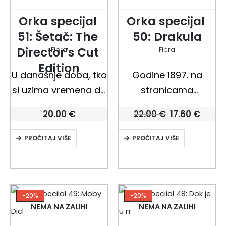
stripa Norberta
Orka specijal 
Orka specijal 
Neugebauera i
51: Šetač: The 
50: Drakula
Andrije Maurovića
Director’s Cut 
ponovno…
Fibra
Fibra
Edition
U današnje doba, tko
Godine 1897. na
si uzima vremena da
stranicama
se popne na stablo
epistolarnog romana
Izvorna
Tren
20.00
€
22.00
€
17.60
€
kako bi dohvatio
koji je napisao Bram
cijena
cijen
bila
je:
zagubljenu igračku?
Stoker javnost
PROČITAJ VIŠE
PROČITAJ VIŠE
je:
17.60 
22.00 €.
Da zastane kako bi
otkriva izuzetan lik
promatrao ptice u
Drakule, besmrtnog
letu, da gaca po
bića koje se hrani
lokvicama poslije…
krvlju živih kako bi i
-20%
-20%
NEMA NA ZALIHI
NEMA NA ZALIHI
njih pretvorilo u