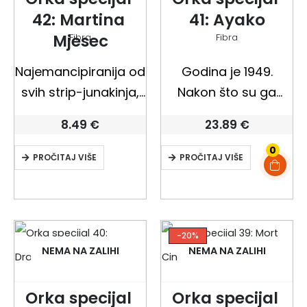
42: Martina 
41: Ayako
ali…
i danas….
Mjesec
Fibra
Fibra
Najemancipiranija od
Godina je 1949.
svih strip-junakinja,
Nakon što su ga
“Martina Mjesec”
slomile savezničke
8.49
€
23.89
€
Darka Macan i
snage i okupirale
0
Gorana Sudžuke,
armije generala
PROČITAJ VIŠE
PROČITAJ VIŠE
vizualno je naklon, a
MacArthura, Japan
sadržajem otklon od
doživljava goleme
klasičnog
promjene.
pustolovnog stripa.
Poljoprivredna
-20%
NEMA NA ZALIHI
NEMA NA ZALIHI
Dok jednom rukom
reforma razbija
naizgled zadržava
velika imanja i dijeli
Orka specijal 
Orka specijal 
trope junak(inj)a,
zemlju zakupnicima –