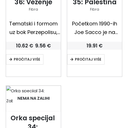
36: Vezenje
35: Palestina
Fibra
Fibra
Tematski i formom
Početkom 1990-ih
uz bok Perzepolisu,
Joe Sacco je na
Marjane Satrapi ovim
nekoliko mjeseci
Izvorna
Trenutna
10.62
€
9.56
€
19.91
€
jedinstvenim djelom
posjetio Zapadnu
cijena
cijena
bila
je:
ujedinjuje ženski glas
Obalu i Pojas Gaze
PROČITAJ VIŠE
PROČITAJ VIŠE
je:
9.56 €.
10.62 €.
čitave palete
kako bi obavio više
generacija iranskih
od 100 intervjua s
žena. Na obiteljskim
Palestincima i
druženjima
Židovima. Rezultat je
NEMA NA ZALIHI
Satrapijevih, kada svi
Palestina, njegov
budu siti, a muškarci
prvi…
Orka specijal 
se…
34: 