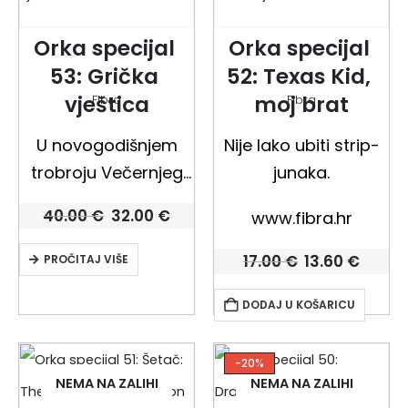
Orka specijal 
Orka specijal 
53: Grička 
52: Texas Kid, 
vještica
moj brat
Fibra
Fibra
U novogodišnjem
Nije lako ubiti strip-
trobroju Večernjeg
junaka.
lista od 31. prosinca
Izvorna
Trenutna
40.00
€
32.00
€
www.fibra.hr
1960. počinje
cijena
cijena
bila
je:
objavljivanje strip-
Izvorna
Trenu
17.00
€
13.60
€
PROČITAJ VIŠE
je:
32.00 €.
cijena
cijen
40.00 €.
adaptacije Gričke
bila
je:
DODAJ U KOŠARICU
vještice. Druga knjiga
je:
13.60 
17.00 €.
ciklusa, Kontesa
Nera, u rukama
-20%
NEMA NA ZALIHI
NEMA NA ZALIHI
dvojice majstora